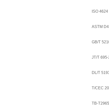
ISO 4
ASTM 
GB/T 
JT/T 6
DL/T 5
T/CEC
TB-T2