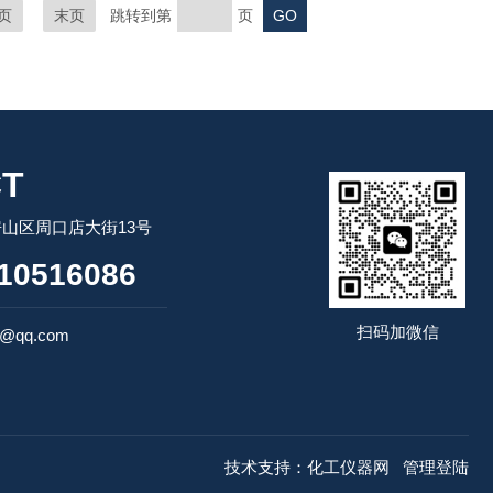
页
末页
跳转到第
页
T
山区周口店大街13号
10516086
扫码加微信
4@qq.com
技术支持：
化工仪器网
管理登陆